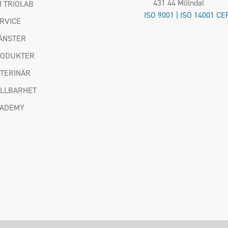
431 44 Mölndal
 TRIOLAB
ISO 9001 | ISO 14001 CE
RVICE
ÄNSTER
RODUKTER
TERINÄR
LLBARHET
CADEMY