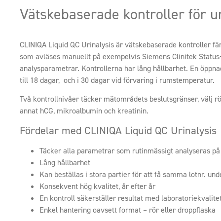
Vätskebaserade kontroller för ur
CLINIQA Liquid QC Urinalysis är vätskebaserade kontroller fär
som avläses manuellt på exempelvis Siemens Clinitek Status+
analysparametrar. Kontrollerna har lång hållbarhet. En öppnad
till 18 dagar, och i 30 dagar vid förvaring i rumstemperatur.
Två kontrollnivåer täcker mätområdets beslutsgränser, välj rör
annat hCG, mikroalbumin och kreatinin.
Fördelar med CLINIQA Liquid QC Urinalysis
Täcker alla parametrar som rutinmässigt analyseras på
Lång hållbarhet
Kan beställas i stora partier för att få samma lotnr. und
Konsekvent hög kvalitet, år efter år
En kontroll säkerställer resultat med laboratoriekvalite
Enkel hantering oavsett format – rör eller droppflaska