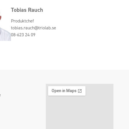
Tobias Rauch
Produktchef
tobias.rauch@triolab.se
08-623 24 09
e