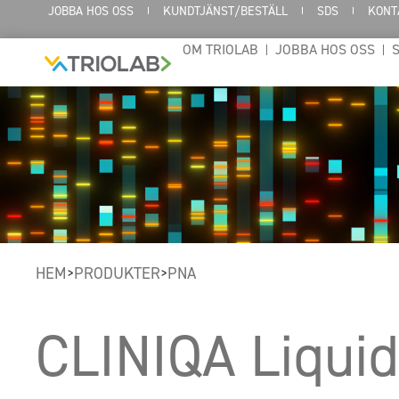
JOBBA HOS OSS
KUNDTJÄNST/BESTÄLL
SDS
KONT
OM TRIOLAB
JOBBA HOS OSS
HEM
PRODUKTER
PNA
>
>
CLINIQA Liquid