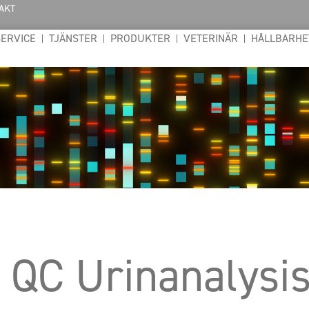
AKT
SERVICE
TJÄNSTER
PRODUKTER
VETERINÄR
HÅLLBARHE
 QC Urinanalysi