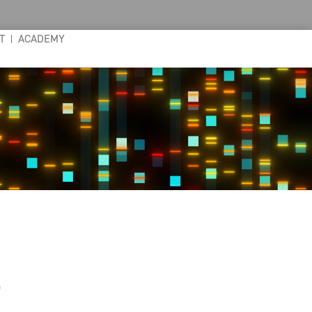
T
ACADEMY
s