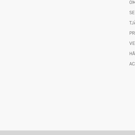
OM
SE
TJ
P
VE
HÅ
A