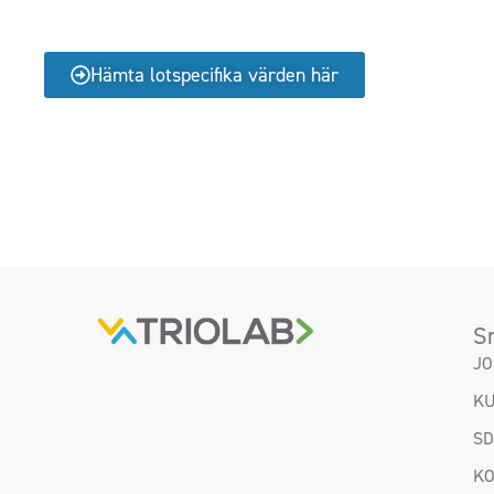
Hämta lotspecifika värden här
S
JO
KU
S
KO