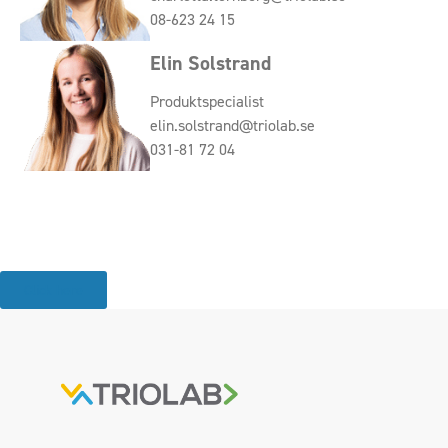
08-623 24 15
Elin Solstrand
Produktspecialist
elin.solstrand@triolab.se
031-81 72 04
Click here