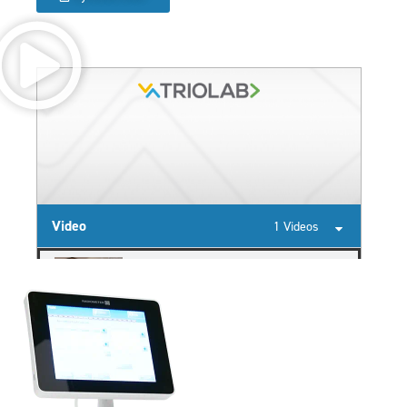
Video
1 Videos
1st Automatic ENG subtitles
3:50