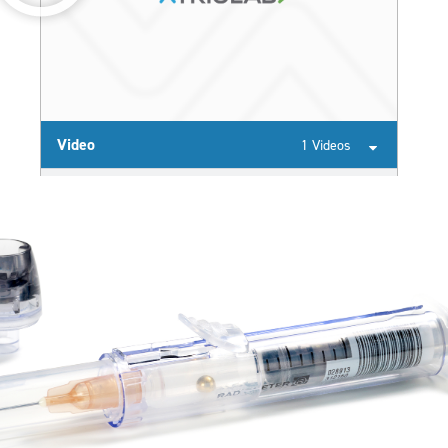
Video
1 Videos
How to perform an arterial puncture – Radiometer
3:48