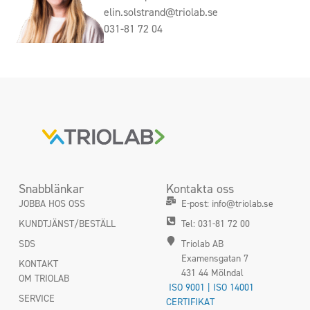
elin.solstrand@triolab.se
031-81 72 04
Snabblänkar
Kontakta oss
JOBBA HOS OSS
E-post: info@triolab.se
KUNDTJÄNST/BESTÄLL
Tel: 031-81 72 00
SDS
Triolab AB
Examensgatan 7
KONTAKT
431 44 Mölndal
OM TRIOLAB
ISO 9001 | ISO 14001
SERVICE
CERTIFIKAT