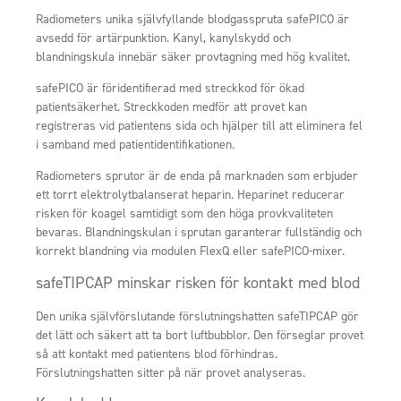
Radiometers unika självfyllande blodgasspruta safePICO är
avsedd för artärpunktion. Kanyl, kanylskydd och
blandningskula innebär säker provtagning med hög kvalitet.
safePICO är föridentifierad med streckkod för ökad
patientsäkerhet. Streckkoden medför att provet kan
registreras vid patientens sida och hjälper till att eliminera fel
i samband med patientidentifikationen.
Radiometers sprutor är de enda på marknaden som erbjuder
ett torrt elektrolytbalanserat heparin. Heparinet reducerar
risken för koagel samtidigt som den höga provkvaliteten
bevaras. Blandningskulan i sprutan garanterar fullständig och
korrekt blandning via modulen FlexQ eller safePICO-mixer.
safeTIPCAP minskar risken för kontakt med blod
Den unika självförslutande förslutningshatten safeTIPCAP gör
det lätt och säkert att ta bort luftbubblor. Den förseglar provet
så att kontakt med patientens blod förhindras.
Förslutningshatten sitter på när provet analyseras.