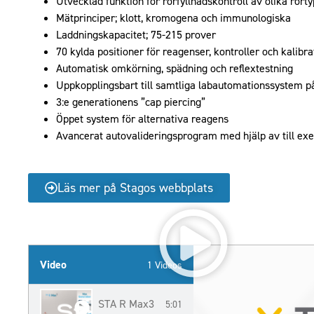
Utvecklad funktion för rörfyllnadskontroll av olika rört
Mätprinciper; klott, kromogena och immunologiska
Laddningskapacitet; 75-215 prover
70 kylda positioner för reagenser, kontroller och kalibra
Automatisk omkörning, spädning och reflextestning
Uppkopplingsbart till samtliga labautomationssystem 
3:e generationens ”cap piercing”
Öppet system för alternativa reagens
Avancerat autovalideringsprogram med hjälp av till ex
Läs mer på Stagos webbplats
Video
1 Videos
STA R Max3
5:01