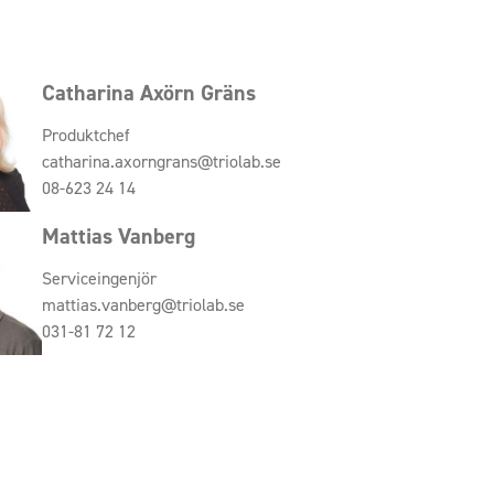
Catharina Axörn Gräns
Produktchef
catharina.axorngrans@triolab.se
08-623 24 14
Mattias Vanberg
Serviceingenjör
mattias.vanberg@triolab.se
031-81 72 12