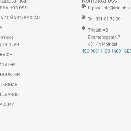
nabblänkar
Kontakta oss
BBA HOS OSS
E-post: info@triolab.s
NDTJÄNST/BESTÄLL
Tel: 031-81 72 00
DS
Triolab AB
Examensgatan 7
NTAKT
431 44 Mölndal
 TRIOLAB
ISO 9001 | ISO 14001 CE
RVICE
ÄNSTER
RODUKTER
TERINÄR
LLBARHET
CADEMY