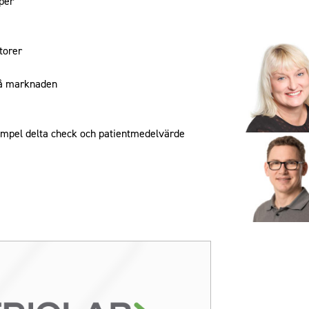
yper
torer
på marknaden
empel delta check och patientmedelvärde