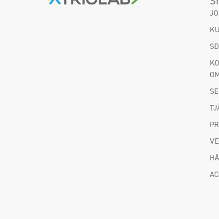
S
JO
KU
S
KO
OM
SE
TJ
P
VE
HÅ
A