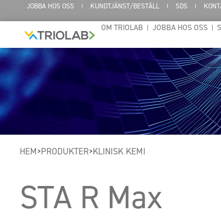
JOBBA HOS OSS
KUNDTJÄNST/BESTÄLL
SDS
KONT
OM TRIOLAB
JOBBA HOS OSS
HEM
PRODUKTER
KLINISK KEMI
>
>
STA R Max