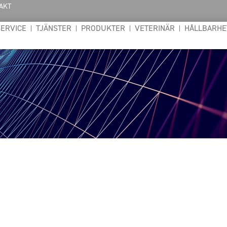
AKT
SERVICE
TJÄNSTER
PRODUKTER
VETERINÄR
HÅLLBARHE