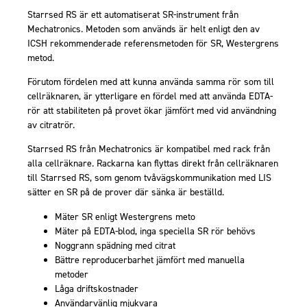
Starrsed RS är ett automatiserat SR-instrument från
Mechatronics. Metoden som används är helt enligt den av
ICSH rekommenderade referensmetoden för SR, Westergrens
metod.
Förutom fördelen med att kunna använda samma rör som till
cellräknaren, är ytterligare en fördel med att använda EDTA-
rör att stabiliteten på provet ökar jämfört med vid användning
av citratrör.
Starrsed RS från Mechatronics är kompatibel med rack från
alla cellräknare. Rackarna kan flyttas direkt från cellräknaren
till Starrsed RS, som genom tvåvägskommunikation med LIS
sätter en SR på de prover där sänka är beställd.
Mäter SR enligt Westergrens meto
Mäter på EDTA-blod, inga speciella SR rör behövs
Noggrann spädning med citrat
Bättre reproducerbarhet jämfört med manuella
metoder
Låga driftskostnader
Användarvänlig mjukvara